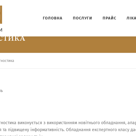
ГОЛОВНА
ПОСЛУГИ
ПРАЙС
ЛІК
ОСТИКА
гностика
нь
гностика виконується з використанням новітнього обладнання, апар
ня та підвищену інформативність. Обладнання експертного класу да