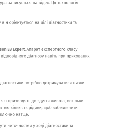
ура записується на відео. Ця технологія
ін орієнтується на цілі діагностики та
son E8
Expert.
Апарат експертного класу
 відповідного діагнозу навіть при прихованих
діагностики потрібно дотримуватися низки
які призводять до здуття живота, оскільки
атню кількість рідини, щоб забезпечити
иключно натще.
ти неточностей у ході діагностики та