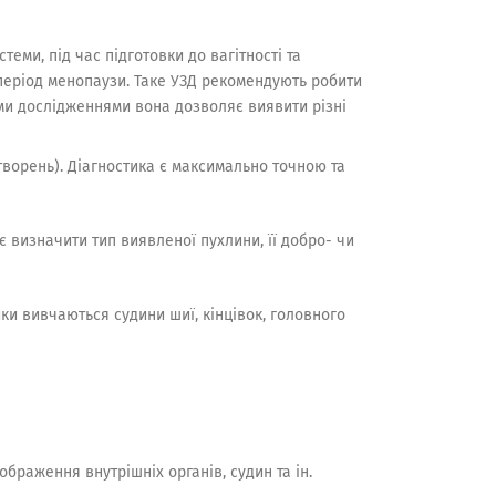
теми, під час підготовки до вагітності та
 період менопаузи. Таке УЗД рекомендують робити
ими дослідженнями вона дозволяє виявити різні
творень). Діагностика є максимально точною та
 визначити тип виявленої пухлини, її добро- чи
ики вивчаються судини шиї, кінцівок, головного
браження внутрішніх органів, судин та ін.