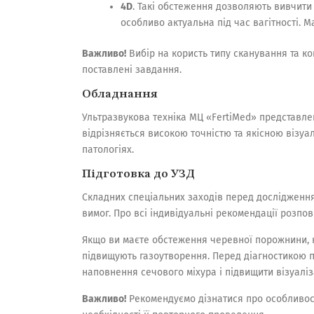
4D
. Такі обстеження дозволяють вивчити 
особливо актуальна під час вагітності. 
Важливо!
Вибір на користь типу сканування та ко
поставлені завдання.
Обладнання
Ультразвукова техніка МЦ «FertiMed» представл
відрізняється високою точністю та якісною візуа
патологіях.
Підготовка до УЗД
Складних спеціальних заходів перед дослідженн
вимог. Про всі індивідуальні рекомендації розпові
Якщо ви маєте обстеження черевної порожнини, на
підвищують газоутворення. Перед діагностикою пе
наповнення сечового міхура і підвищити візуалі
Важливо!
Рекомендуємо дізнатися про особливості