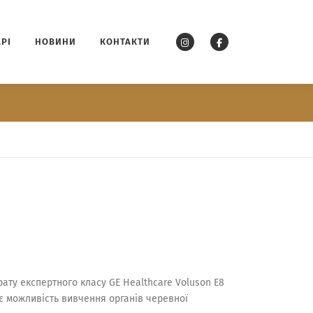
АРІ
НОВИНИ
КОНТАКТИ
ату експертного класу GE Healthcare Voluson E8
є можливість вивчення органів черевної