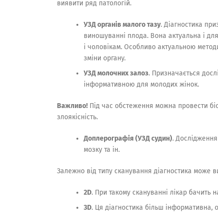
виявити ряд патологій.
УЗД
органів малого тазу
. Діагностика при
виношуванні плода. Вона актуальна і для
і чоловікам. Особливо актуальною методи
зміни органу.
УЗД молочних залоз
. Призначається досл
інформативною для молодих жінок.
Важливо!
Під час обстеження можна провести біо
злоякісність.
Доплерографія (УЗД судин)
. Дослідження
мозку та ін.
Залежно від типу сканування діагностика може в
2D
. При такому скануванні лікар бачить 
3D
. Ця діагностика більш інформативна, 