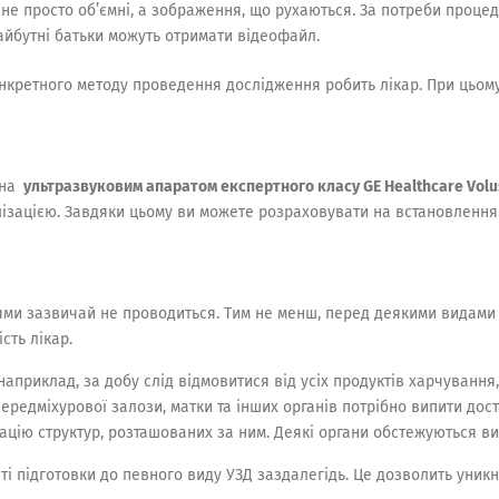
не просто об’ємні, а зображення, що рухаються. За потреби процед
Майбутні батьки можуть отримати відеофайл.
нкретного методу проведення дослідження робить лікар. При цьому в
ена
ультразвуковим апаратом експертного класу
GE
Healthcare
Volu
лізацією. Завдяки цьому ви можете розраховувати на встановлення
ями зазвичай не проводиться. Тим не менш, перед деякими видами 
сть лікар.
приклад, за добу слід відмовитися від усіх продуктів харчування, 
редміхурової залози, матки та інших органів потрібно випити дост
зацію структур, розташованих за ним. Деякі органи обстежуються в
 підготовки до певного виду УЗД заздалегідь. Це дозволить уникну