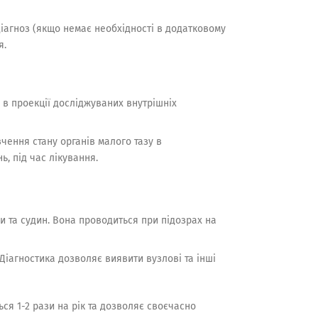
іагноз (якщо немає необхідності в додатковому
я.
 в проекції досліджуваних внутрішніх
вчення стану органів малого тазу в
ь, під час лікування.
ки та судин. Вона проводиться при підозрах на
Діагностика дозволяє виявити вузлові та інші
ся 1-2 рази на рік та дозволяє своєчасно