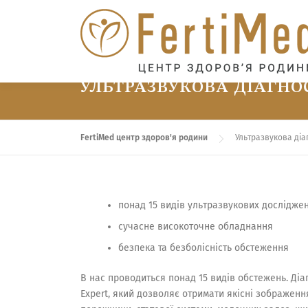
Перейти
до
вмісту
УЛЬТРАЗВУКОВА ДІАГН
FertiMed центр здоров'я родини
Ультразвукова діа
понад 15 видів ультразвукових дослідже
сучасне високоточне обладнання
безпека та безболісність обстеження
В нас проводиться понад 15 видів обстежень. Діа
Expert, який дозволяє отримати якісні зображен