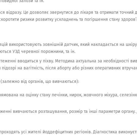
овидної залози та ін.
я відразу. Це дозволяє звернутися до лікаря та отримати точний д
скоротити ризики розвитку ускладнень та погіршення стану здоров’
яцій використовують зовнішній датчик, який накладається на шкіру
ться УЗД черевної порожнини, та ін.
стеженні вводиться у піхву. Методика актуальна за необхідності ви
підозрі на вагітність, після аборту або різних оперативних втручан
 (залежно від органів, що вивчаються):
рямована на оцінку стану печінки, нирок, жовчного міхура, селезін
еженні вивчаються розташування, розмір та інші параметри органу. 
оходять усі жителі йоддефіцитних регіонів. Діагностика виконуєть