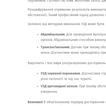
порожнини, статевої системи, молочних залоз, щит
Розшифрування отриманих результатів виконуєтьс
обстеженні). Такий професійний підхід дозволяє 
Залежно від методики виконання УЗД може бути:
Абдомінальним
. Для проведення маніпул
органів. Абдомінальним способом виконую
Трансвагінальним
. Датчик при такому об
жінок. Діагностика може проводитись при 
Виділяють і такі види ультразвукових досліджень
УЗД черевної порожнини
. Діагностика сп
різні патології та під час терапії.
УЗД щитовидної залози
. При такому обст
утворення.
Важливо!
В обов’язковому порядку дослідження пр