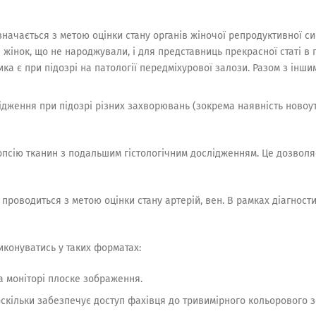
значається з метою оцінки стану органів жіночої репродуктивної сис
 жінок, що не народжували, і для представниць прекрасної статі в
ка є при підозрі на патології передміхурової залози. Разом з інш
ідження при підозрі різних захворювань (зокрема наявність новоу
псію тканин з подальшим гістологічним дослідженням. Це дозволяє
 проводиться з метою оцінки стану артерій, вен. В рамках діагност
иконуватись у таких форматах:
на моніторі плоске зображення.
оскільки забезпечує доступ фахівця до тривимірного кольорового зо