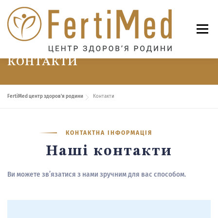
Перейти
до
вмісту
Меню
КОНТАКТИ
ГОЛОВНА
ПОСЛУГИ
ПРАЙС
ЛІКАРІ
FertiMed центр здоров'я родини
Контакти
КОНТАКТНА ІНФОРМАЦІЯ
НОВИНИ
КОНТАКТИ
Наші контакти
Ви можете зв’язатися з нами зручним для вас способом.