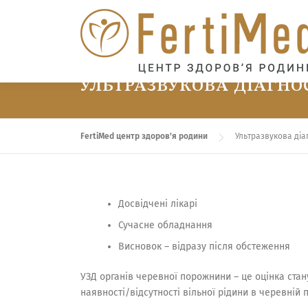
Перейти
до
вмісту
УЛЬТРАЗВУКОВА ДІАГН
FertiMed центр здоров'я родини
Ультразвукова діа
Досвідчені лікарі
Сучасне обладнання
Висновок – відразу після обстеження
УЗД органів черевної порожнини – це оцінка стан
наявності/відсутності вільної рідини в черевній 