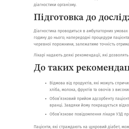
діагностики організму.
Підготовка до дослі
Діагностика проводиться в амбулаторних умовах і
годину до нього; напередодні процедури пацієнтам
черевної порожнини, залежатиме точність отрима
Лікарі надають деякі рекомендації, які дозволя
До таких рекомендац
Відмова від продуктів, які можуть сприч
хліба, молока, фруктів та овочів з висок
Обов’язковий прийом адсорбенту пацієнт
вранці. Завдяки йому покращується відх
Обов’язкове повідомлення лікаря УЗД пр
Пацієнти, які страждають на цукровий діабет, мож